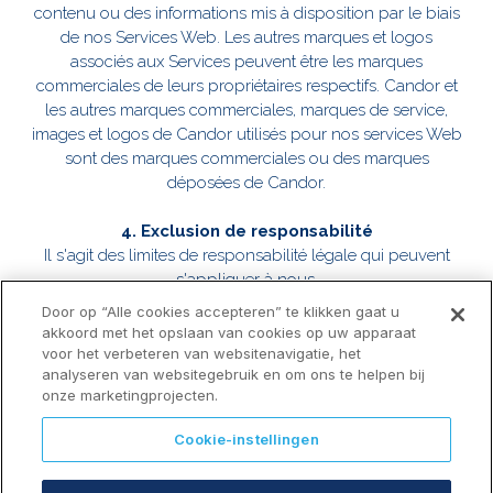
contenu ou des informations mis à disposition par le biais
de nos Services Web. Les autres marques et logos
associés aux Services peuvent être les marques
commerciales de leurs propriétaires respectifs. Candor et
les autres marques commerciales, marques de service,
images et logos de Candor utilisés pour nos services Web
sont des marques commerciales ou des marques
déposées de Candor.
4. Exclusion de responsabilité
Il s'agit des limites de responsabilité légale qui peuvent
s'appliquer à nous.
Door op “Alle cookies accepteren” te klikken gaat u
Dans toute la mesure permise par la loi (et à moins que
akkoord met het opslaan van cookies op uw apparaat
Candor n'ait conclu un accord écrit distinct pour
voor het verbeteren van websitenavigatie, het
analyseren van websitegebruik en om ons te helpen bij
remplacer ce contrat), Candor et ses filiales (et les sociétés
onze marketingprojecten.
avec lesquelles Candor travaille pour fournir les services)
ne sont pas responsables envers vous ou toute autre
Cookie-instellingen
personne des dommages indirects, accessoires, spéciaux
ou consécutifs, ou des dommages, pertes de données,