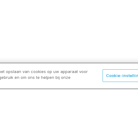
n
 het opslaan van cookies op uw apparaat voor
Cookie-instelli
gebruik en om ons te helpen bij onze
“Bij Candor kunnen 
we echt onze 
grenzen verleggen”
"Ondernemingszin en
nieuwsgierigheid worden
aangemoedigd en omgezet
naar echte projecten. Bij Candor