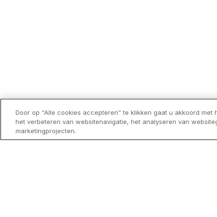
Onze
medewerkers
aa
Door op “Alle cookies accepteren” te klikken gaat u akkoord met
het woord
het verbeteren van websitenavigatie, het analyseren van website
marketingprojecten.
Hoe het voelt om voor Candor te werken? Dat
doen onze medewerkers – misschien wel uw
toekomstige collega’s? – graag uit de doeken.