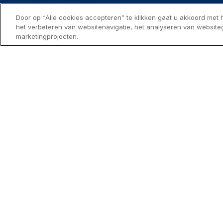
Neem
contact
met ons op
Door op “Alle cookies accepteren” te klikken gaat u akkoord met
het verbeteren van websitenavigatie, het analyseren van website
NV VDV Bouwpromotie
marketingprojecten.
Da Vincilaan 2
1930 Zaventem
BE 0460.850.067
BIV 201416
0800 997 33
info@candor.be