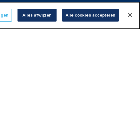
ngen
Alles afwijzen
Alle cookies accepteren
Over ons
Info
Candor
Duurzaamheid
Grond verkopen
Investeren in vastgoed
Jobs
Contact