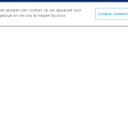
 het opslaan van cookies op uw apparaat voor
Cookie-instelli
gebruik en om ons te helpen bij onze
Projecten
XL - appartementen
Pulse 9000
Tondo
Elix - studenten
Cookie policy
Privacy policy